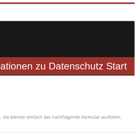
Home
ASP just_plug_it!
Datenschutz
Kontakt
ationen zu Datenschutz Start
. Sie können einfach das nachfolgende Formular ausfüllen.